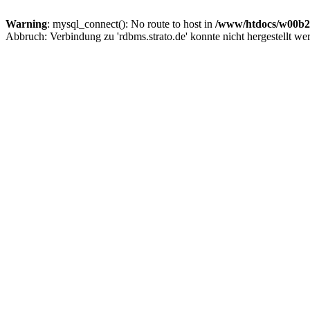
Warning
: mysql_connect(): No route to host in
/www/htdocs/w00b27
Abbruch: Verbindung zu 'rdbms.strato.de' konnte nicht hergestellt we