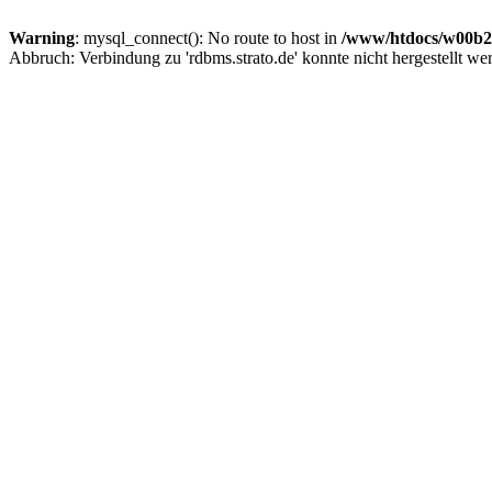
Warning
: mysql_connect(): No route to host in
/www/htdocs/w00b27
Abbruch: Verbindung zu 'rdbms.strato.de' konnte nicht hergestellt we